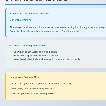
🎯 Specific Care for This Gemstone:
General Gemstone
This widget provides specific care instructions when viewing individual gemstone catego
Sapphire, Emerald, or other gemstone sections for tailored advice.
🧼 General Cleaning Instructions:
Use warm soapy water and a soft brush
Rinse thoroughly and dry with a soft cloth
Avoid harsh chemicals and ultrasonic cleaners unless specified
⚠️ Important Storage Tips:
• Store each gemstone separately to prevent scratching
• Keep away from extreme temperatures
• Use soft pouches or lined jewelry boxes