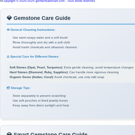
©
Copyright © 2020-2025 gemscreationart.com - Tous droits réservés
💎 Gemstone Care Guide
🧼 General Cleaning Instructions:
Use warm soapy water and a soft brush
Rinse thoroughly and dry with a soft cloth
Avoid harsh chemicals and ultrasonic cleaners
⚠️ Special Care for Different Stones:
Soft Stones (Opal, Pearl, Turquoise):
Extra gentle cleaning, avoid temperature changes
Hard Stones (Diamond, Ruby, Sapphire):
Can handle more vigorous cleaning
Organic Gems (Amber, Coral):
Avoid chemicals, use only mild soap
📦 Storage Tips:
Store separately to prevent scratching
Use soft pouches or lined jewelry boxes
Keep away from direct sunlight and heat
💎 Smart Gemstone Care Guide