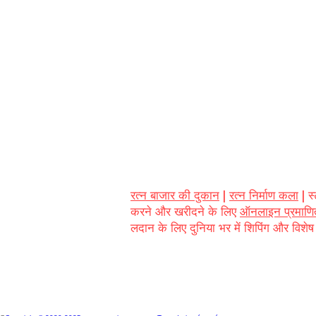
गुणवत्ता वाला मुख्य रूप से पूर्ण 
गया है। अन्य प्रमुख पक्ष को विश
अच्छी तरह से ज्ञात क्षेत्र के करी
आपूर्तिकर्ता के साथ सीधा संबंध 
जाता है जहां रत्न-संस्कृति का एक 
आबादी .. जल्द ही उनके ज्ञान औ
अंतर्दृष्टि के लिए खुला दरवाज
....
रत्न बाजार की दुकान
|
रत्न निर्माण कला
| स
करने और खरीदने के लिए
ऑनलाइन प्रमाणित
लदान के लिए दुनिया भर में शिपिंग और विशेष