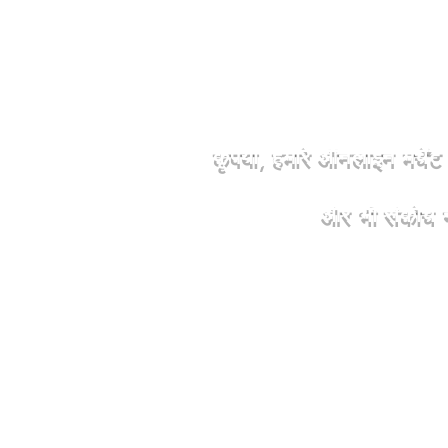
कृपया, हमारे ऑनलाइन मर्चें
और भी संकोच न
हमारे मार्केट स्टोर में खरीदने 
जेमस्टोन, यह दो मेजर साइड में 
की मार्केट शॉप है, जहां प्रत्येक 