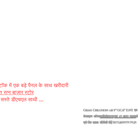
रिपोर्ट के साथ प्रमाणित दिखाया
ेष रूप से ग्राहकों को हर
ब से एक अंतरराष्ट्रीय
बनाने के लिए समर्पित किया
बड़ा क्षेत्र होता है स्थानीय
र उनकी प्रक्रिया की
ा। खनन से कीमती बाजार के लिए
्टॉक में एक बड़े पैनल के साथ खरीदारी
 रत्न बाजार स्टोर
 सस्ते डीएचएल साथी ...
Gems Creation art® GCA™ ENT. एन ° 
वेरलाइन थॉमस
क्लीपवेल्डस्ट्राट 45 1180 उकल
ह
प्रो बैंक खाता: सीबीसी बीई70732059797925