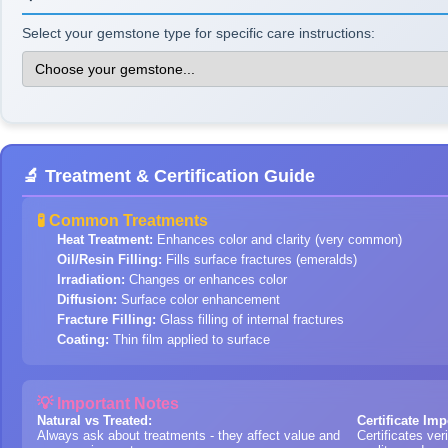
Select your gemstone type for specific care instructions:
🔬 Treatment & Certification Guide
🧪 Common Treatments
Heat Treatment:
Enhances color and clarity (very common)
Oil/Resin Filling:
Fills surface fractures (emeralds)
Irradiation:
Changes or enhances color
Diffusion:
Surface color enhancement
Fracture Filling:
Glass filling of internal fractures
Coating:
Thin film applied to surface
💡 Important Notes
Natural vs Treated:
Certificate Im
Always ask about treatments - they affect value and
Certificates ver