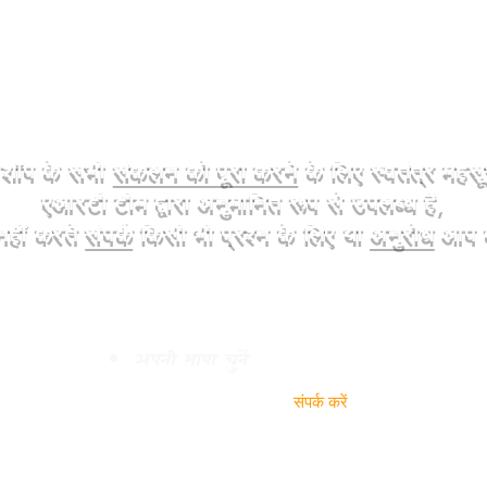
ट शॉप के सभी
संकलन को पूरा करने
के लिए स्वतंत्र मह
एआरटी टीम द्वारा अनुमानित रूप से उपलब्ध हैं,
हीं करते
संपर्क
किसी भी प्रश्न के लिए या
अनुरोध
आप क
Do Not Sell My Personal
अपनी भाषा चुनें
संपर्क करें
और व्यावसायिक जानकार
के लिए ऑनलाइन प्रमाणित
- EMAIL : Thomas-
v-admin
संरचित है, एक साइड मेरी खुद
उत्पाद पृष्ठ को एक उच्च
+32 2 851 31 19