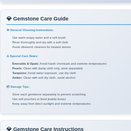
💎 Gemstone Care Guide
🧼 General Cleaning Instructions:
Use warm soapy water and a soft brush
Rinse thoroughly and dry with a soft cloth
Avoid ultrasonic cleaners for treated stones
⚠️ Special Care Notes:
Emeralds & Opals:
Avoid harsh chemicals and extreme temperatures
Pearls:
Clean with damp cloth only, store separately
Turquoise:
Avoid water exposure, use dry cloth
Amber:
Clean with soft dry cloth, avoid alcohol
📦 Storage Tips:
Store each gemstone separately to prevent scratching
Use soft pouches or lined jewelry boxes
Keep away from direct sunlight and extreme temperatures
💎 Gemstone Care Instructions