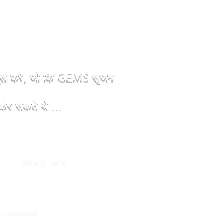
सूस करें, जो कि GEMS सृजन
र सकते थे ...
 Information
साइट मैप
ी
@gmail.com
+32468380450