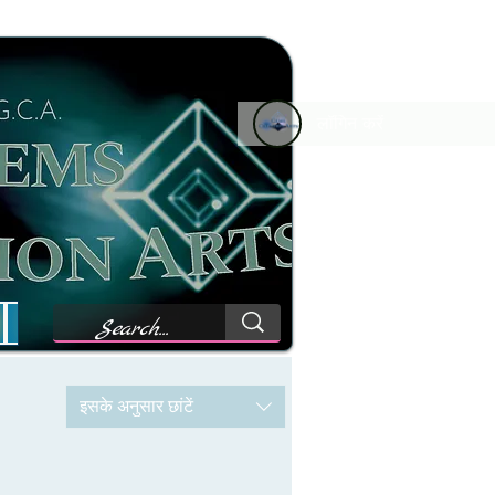
लॉगिन करें
Terms, sales conditions policies
Results
इसके अनुसार छांटें