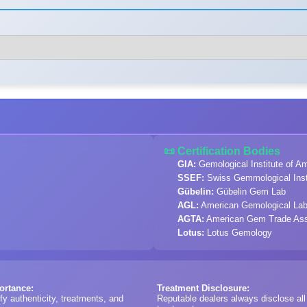
📜 Certification Bodies
GIA:
Gemological Institute of A
SSEF:
Swiss Gemmological Inst
Gübelin:
Gübelin Gem Lab
AGL:
American Gemological Lab
AGTA:
American Gem Trade Ass
Lotus:
Lotus Gemology
portance:
Treatment Disclosure:
ify authenticity, treatments, and
Reputable dealers always disclose al