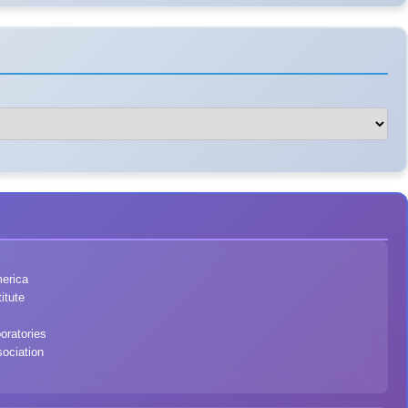
merica
itute
oratories
ociation