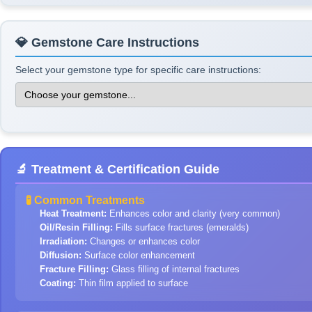
💎 Gemstone Care Instructions
Select your gemstone type for specific care instructions:
🔬 Treatment & Certification Guide
🧪 Common Treatments
Heat Treatment:
Enhances color and clarity (very common)
Oil/Resin Filling:
Fills surface fractures (emeralds)
Irradiation:
Changes or enhances color
Diffusion:
Surface color enhancement
Fracture Filling:
Glass filling of internal fractures
Coating:
Thin film applied to surface