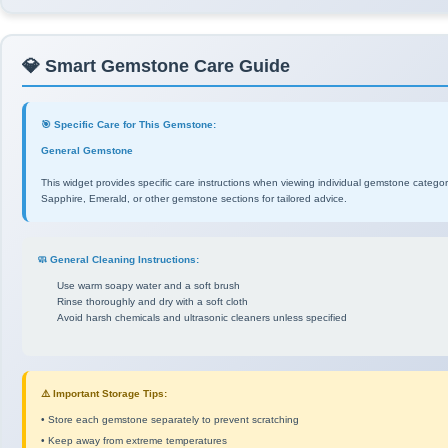
💎 Smart Gemstone Care Guide
🎯 Specific Care for This Gemstone:
General Gemstone
This widget provides specific care instructions when viewing individual gemstone catego
Sapphire, Emerald, or other gemstone sections for tailored advice.
🧼 General Cleaning Instructions:
Use warm soapy water and a soft brush
Rinse thoroughly and dry with a soft cloth
Avoid harsh chemicals and ultrasonic cleaners unless specified
⚠️ Important Storage Tips:
• Store each gemstone separately to prevent scratching
• Keep away from extreme temperatures