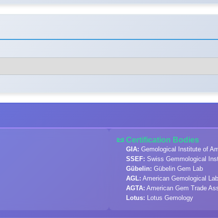
📜 Certification Bodies
GIA:
Gemological Institute of A
SSEF:
Swiss Gemmological Inst
Gübelin:
Gübelin Gem Lab
AGL:
American Gemological Lab
AGTA:
American Gem Trade Ass
Lotus:
Lotus Gemology