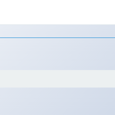
ेस | जीसीए™ रत्न निर्माण कला®