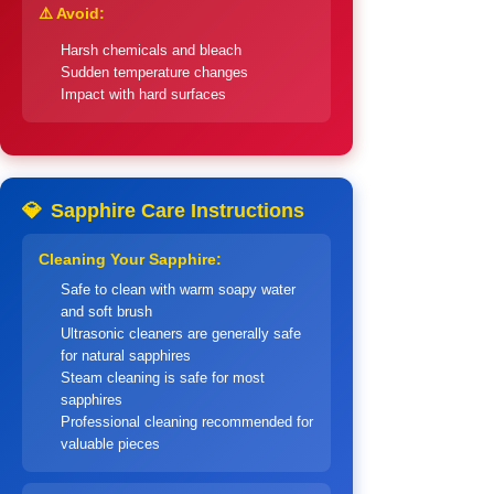
⚠️ Avoid:
Harsh chemicals and bleach
Sudden temperature changes
Impact with hard surfaces
💎
Sapphire Care Instructions
Cleaning Your Sapphire:
Safe to clean with warm soapy water
and soft brush
Ultrasonic cleaners are generally safe
for natural sapphires
Steam cleaning is safe for most
sapphires
Professional cleaning recommended for
valuable pieces