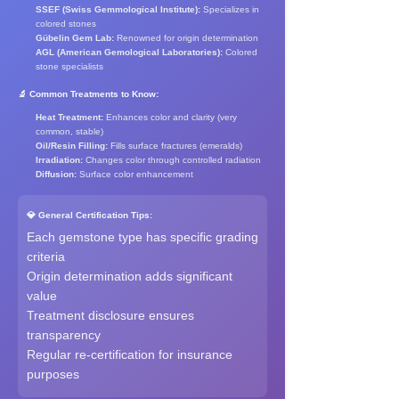
SSEF (Swiss Gemmological Institute):
Specializes in
colored stones
Gübelin Gem Lab:
Renowned for origin determination
AGL (American Gemological Laboratories):
Colored
stone specialists
🔬 Common Treatments to Know:
Heat Treatment:
Enhances color and clarity (very
common, stable)
Oil/Resin Filling:
Fills surface fractures (emeralds)
Irradiation:
Changes color through controlled radiation
Diffusion:
Surface color enhancement
💎 General Certification Tips:
Each gemstone type has specific grading
criteria
Origin determination adds significant
value
Treatment disclosure ensures
transparency
Regular re-certification for insurance
purposes