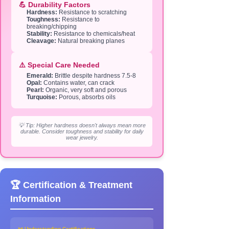
💪 Durability Factors
Hardness:
Resistance to scratching
Toughness:
Resistance to
breaking/chipping
Stability:
Resistance to chemicals/heat
Cleavage:
Natural breaking planes
⚠️ Special Care Needed
Emerald:
Brittle despite hardness 7.5-8
Opal:
Contains water, can crack
Pearl:
Organic, very soft and porous
Turquoise:
Porous, absorbs oils
💡 Tip: Higher hardness doesn't always mean more
durable. Consider toughness and stability for daily
wear jewelry.
🏆 Certification & Treatment
Information
📜 Understanding Certifications