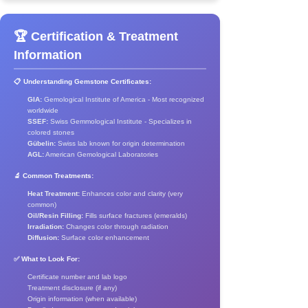
🏆 Certification & Treatment
Information
📋 Understanding Gemstone Certificates:
GIA:
Gemological Institute of America - Most recognized
worldwide
SSEF:
Swiss Gemmological Institute - Specializes in
colored stones
Gübelin:
Swiss lab known for origin determination
AGL:
American Gemological Laboratories
🔬 Common Treatments:
Heat Treatment:
Enhances color and clarity (very
common)
Oil/Resin Filling:
Fills surface fractures (emeralds)
Irradiation:
Changes color through radiation
Diffusion:
Surface color enhancement
✅ What to Look For:
Certificate number and lab logo
Treatment disclosure (if any)
Origin information (when available)