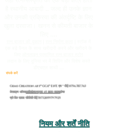
जहां रत्न-संस्कृति का एक बड़ा क्षेत्र होता
है स्थानीय आबादी .. जल्द ही उनके ज्ञान
और उनकी प्रक्रिया की अंतर्दृष्टि के लिए
खुला दरवाजा। खनन से कीमती बाजार के
लिए ....
रत्न बाजार की दुकान
|
रत्न निर्माण कला
| स्टॉक में
एक बड़े पैनल के साथ खरीदारी करने और खरीदने के
लिए
ऑनलाइन प्रमाणित रत्न बाजार स्टोर
लदान के लिए दुनिया भर में शिपिंग और विशेष सस्ते
डीएचएल साथी ...
संपर्क करें
और व्यावसायिक जानकारी
- EMAIL : Thomas-
v-admin@gmail.com
Gems Creation art® GCA™ ENT. एन ° बीई
0756.787.763
वेरलाइन थॉमस
क्लीपवेल्डस्ट्राट 45 1180 उकल
होना
प्रो बैंक खाता: सीबीसी बीई70732059797925
+32468380450
नियम और शर्तें नीति