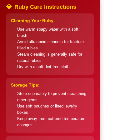
💎
Ruby Care Instructions
Cleaning Your Ruby:
Use warm soapy water with a soft
brush
Avoid ultrasonic cleaners for fracture-
filled rubies
Steam cleaning is generally safe for
natural rubies
Dry with a soft, lint-free cloth
Storage Tips:
Store separately to prevent scratching
other gems
Use soft pouches or lined jewelry
boxes
Keep away from extreme temperature
changes