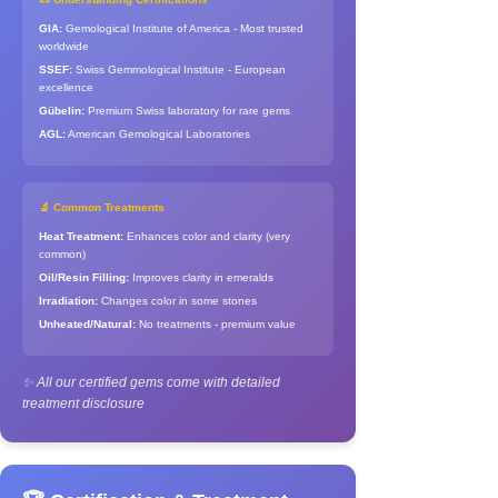
GIA:
Gemological Institute of America - Most trusted
worldwide
SSEF:
Swiss Gemmological Institute - European
excellence
Gübelin:
Premium Swiss laboratory for rare gems
AGL:
American Gemological Laboratories
🔬 Common Treatments
Heat Treatment:
Enhances color and clarity (very
common)
Oil/Resin Filling:
Improves clarity in emeralds
Irradiation:
Changes color in some stones
Unheated/Natural:
No treatments - premium value
✨ All our certified gems come with detailed
treatment disclosure