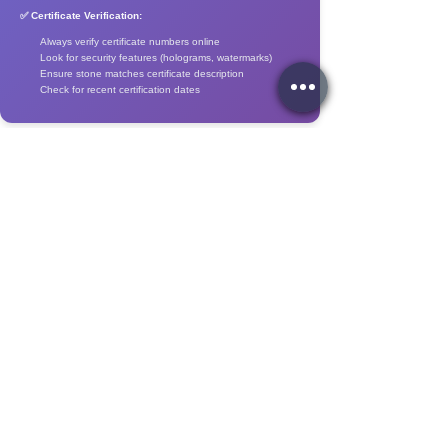
✅ Certificate Verification:
Always verify certificate numbers online
Look for security features (holograms, watermarks)
Ensure stone matches certificate description
Check for recent certification dates
Gemstone Care &
💎
Certification
🧼 General Care Instructions:
Clean with warm soapy water and soft
brush
Rinse thoroughly and dry with soft cloth
Store separately in soft pouches
Avoid harsh chemicals and extreme
temperatures
Professional cleaning for valuable
pieces