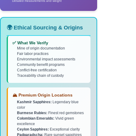
Detailed measurements and weight
🌍 Ethical Sourcing & Origins
✅ What We Verify
Mine of origin documentation
Fair labor practices
Environmental impact assessments
Community benefit programs
Conflict-free certification
Traceability chain of custody
🏔️ Premium Origin Locations
Kashmir Sapphires:
Legendary blue
color
Burmese Rubies:
Finest red gemstones
Colombian Emeralds:
Vivid green
excellence
Ceylon Sapphires:
Exceptional clarity
Padparadscha:
Rare sunset sapphires