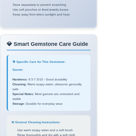
Store separately to prevent scratching
Use soft pouches or lined jewelry boxes
Keep away from direct sunlight and heat
💎 Smart Gemstone Care Guide
🎯 Specific Care for This Gemstone:
Garnet
Hardness:
6.5-7.5/10 - Good durability
Cleaning:
Warm soapy water, ultrasonic generally
safe
Special Notes:
Most garnets are untreated and
stable
Storage:
Durable for everyday wear
🧼 General Cleaning Instructions:
Use warm soapy water and a soft brush
Rinse thoroughly and dry with a soft cloth