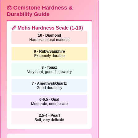
⚖️ Gemstone Hardness &
Durability Guide
📏 Mohs Hardness Scale (1-10)
10 - Diamond
Hardest natural material
9 - Ruby/Sapphire
Extremely durable
8 - Topaz
Very hard, good for jewelry
7 - Amethyst/Quartz
Good durability
6-6.5 - Opal
Moderate, needs care
2.5-4 - Pearl
Soft, very delicate