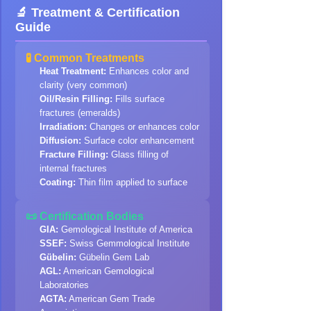
🔬 Treatment & Certification
Guide
🧪 Common Treatments
Heat Treatment:
Enhances color and
clarity (very common)
Oil/Resin Filling:
Fills surface
fractures (emeralds)
Irradiation:
Changes or enhances color
Diffusion:
Surface color enhancement
Fracture Filling:
Glass filling of
internal fractures
Coating:
Thin film applied to surface
📜 Certification Bodies
GIA:
Gemological Institute of America
SSEF:
Swiss Gemmological Institute
Gübelin:
Gübelin Gem Lab
AGL:
American Gemological
Laboratories
AGTA:
American Gem Trade