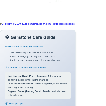
साइट मैप
Do Not Sell My Personal
Information
©
Copyright © 2020-2025 gemscreationart.com - Tous droits réservés
💎 Gemstone Care Guide
🧼 General Cleaning Instructions:
Use warm soapy water and a soft brush
Rinse thoroughly and dry with a soft cloth
Avoid harsh chemicals and ultrasonic cleaners
⚠️ Special Care for Different Stones:
Soft Stones (Opal, Pearl, Turquoise):
Extra gentle
cleaning, avoid temperature changes
Hard Stones (Diamond, Ruby, Sapphire):
Can handle
more vigorous cleaning
Organic Gems (Amber, Coral):
Avoid chemicals, use
only mild soap
📦 Storage Tips: