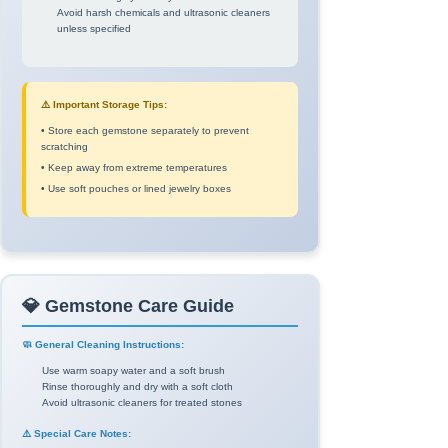
Avoid harsh chemicals and ultrasonic cleaners
unless specified
⚠️ Important Storage Tips:
• Store each gemstone separately to prevent
scratching
• Keep away from extreme temperatures
• Use soft pouches or lined jewelry boxes
💎 Gemstone Care Guide
🧼 General Cleaning Instructions:
Use warm soapy water and a soft brush
Rinse thoroughly and dry with a soft cloth
Avoid ultrasonic cleaners for treated stones
⚠️ Special Care Notes: