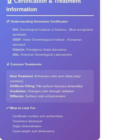
🏆 Certification & Treatment
Information
📋 Understanding Gemstone Certificates:
GIA:
Gemological Institute of America - Most recognized
worldwide
SSEF:
Swiss Gemmological Institute - European
standard
Gübelin:
Prestigious Swiss laboratory
AGL:
American Gemological Laboratories
🔬 Common Treatments:
Heat Treatment:
Enhances color and clarity (very
common)
Oil/Resin Filling:
Fills surface fractures (emeralds)
Irradiation:
Changes color through radiation
Diffusion:
Surface color enhancement
✅ What to Look For:
Certificate number and authenticity
Treatment disclosure
Origin determination
Carat weight and dimensions