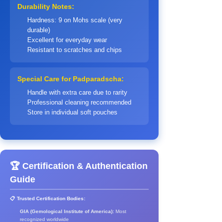
Durability Notes:
Hardness: 9 on Mohs scale (very
durable)
Excellent for everyday wear
Resistant to scratches and chips
Special Care for Padparadscha:
Handle with extra care due to rarity
Professional cleaning recommended
Store in individual soft pouches
🏆 Certification & Authentication
Guide
📋 Trusted Certification Bodies:
GIA (Gemological Institute of America):
Most
recognized worldwide