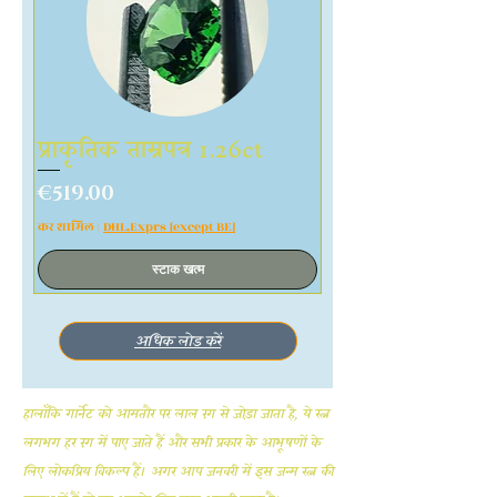
प्राकृतिक ताम्रपत्र 1.26ct
मूल्य
€519.00
कर शामिल
|
DHL.Exprs [except BE]
स्टाक खत्म
अधिक लोड करें
हालाँकि गार्नेट को आमतौर पर लाल रंग से जोड़ा जाता है, ये रत्न
लगभग हर रंग में पाए जाते हैं और सभी प्रकार के आभूषणों के
लिए लोकप्रिय विकल्प हैं। अगर आप जनवरी में इस जन्म रत्न की