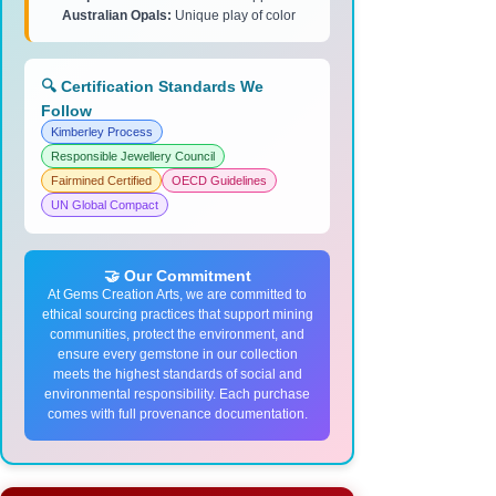
Australian Opals:
Unique play of color
🔍 Certification Standards We
Follow
Kimberley Process
Responsible Jewellery Council
Fairmined Certified
OECD Guidelines
UN Global Compact
🤝 Our Commitment
At Gems Creation Arts, we are committed to
ethical sourcing practices that support mining
communities, protect the environment, and
ensure every gemstone in our collection
meets the highest standards of social and
environmental responsibility. Each purchase
comes with full provenance documentation.