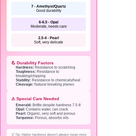
7 - Amethyst/Quartz
Good durability
6-6.5 - Opal
Moderate, needs care
2.5-4 - Pearl
Soft, very delicate
💪 Durability Factors
Hardness:
Resistance to scratching
Toughness:
Resistance to
breaking/chipping
Stability:
Resistance to chemicals/heat
Cleavage:
Natural breaking planes
⚠️ Special Care Needed
Emerald:
Brittle despite hardness 7.5-8
Opal:
Contains water, can crack
Pearl:
Organic, very soft and porous
Turquoise:
Porous, absorbs oils
💡 Tip: Higher hardness doesn't always mean more