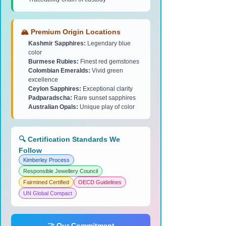
🏔️ Premium Origin Locations
Kashmir Sapphires:
Legendary blue
color
Burmese Rubies:
Finest red gemstones
Colombian Emeralds:
Vivid green
excellence
Ceylon Sapphires:
Exceptional clarity
Padparadscha:
Rare sunset sapphires
Australian Opals:
Unique play of color
🔍 Certification Standards We
Follow
Kimberley Process
Responsible Jewellery Council
Fairmined Certified
OECD Guidelines
UN Global Compact
🤝 Our Commitment