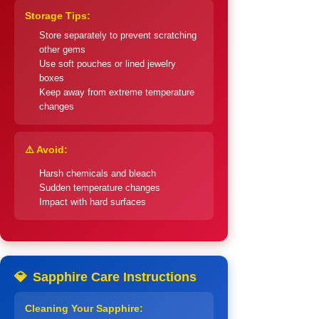
Storage Tips:
Store separately to prevent scratching
other gems
Use soft pouches or lined jewelry
boxes
Keep away from extreme temperature
changes
⚠️ Avoid:
Harsh chemicals and bleach
Sudden temperature changes
Impact with hard surfaces
💎
Sapphire Care Instructions
Cleaning Your Sapphire: