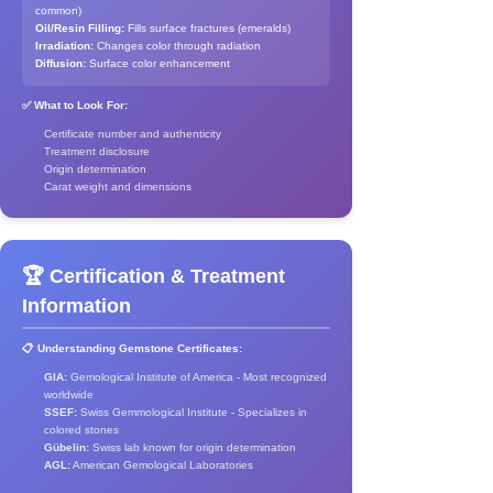
common)
Oil/Resin Filling:
Fills surface fractures (emeralds)
Irradiation:
Changes color through radiation
Diffusion:
Surface color enhancement
✅ What to Look For:
Certificate number and authenticity
Treatment disclosure
Origin determination
Carat weight and dimensions
🏆 Certification & Treatment
Information
📋 Understanding Gemstone Certificates:
GIA:
Gemological Institute of America - Most recognized
worldwide
SSEF:
Swiss Gemmological Institute - Specializes in
colored stones
Gübelin:
Swiss lab known for origin determination
AGL:
American Gemological Laboratories