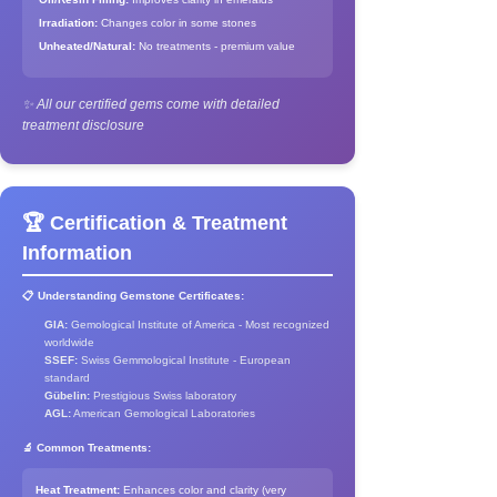
Irradiation:
Changes color in some stones
Unheated/Natural:
No treatments - premium value
✨ All our certified gems come with detailed
treatment disclosure
🏆 Certification & Treatment
Information
📋 Understanding Gemstone Certificates:
GIA:
Gemological Institute of America - Most recognized
worldwide
SSEF:
Swiss Gemmological Institute - European
standard
Gübelin:
Prestigious Swiss laboratory
AGL:
American Gemological Laboratories
🔬 Common Treatments:
Heat Treatment:
Enhances color and clarity (very