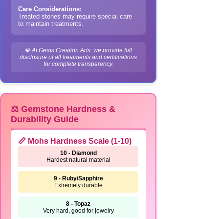
Care Considerations:
Treated stones may require special care
to maintain treatments.
💎 At Gems Creation Arts, we provide full
disclosure of all treatments and certifications
for complete transparency.
⚖️ Gemstone Hardness &
Durability Guide
📏 Mohs Hardness Scale (1-10)
10 - Diamond
Hardest natural material
9 - Ruby/Sapphire
Extremely durable
8 - Topaz
Very hard, good for jewelry