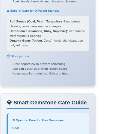
Avoid harsh chemicals and ultrasonic cleaners
⚠️ Special Care for Different Stones:
Soft Stones (Opal, Pearl, Turquoise):
Extra gentle
cleaning, avoid temperature changes
Hard Stones (Diamond, Ruby, Sapphire):
Can handle
more vigorous cleaning
Organic Gems (Amber, Coral):
Avoid chemicals, use
only mild soap
📦 Storage Tips:
Store separately to prevent scratching
Use soft pouches or lined jewelry boxes
Keep away from direct sunlight and heat
💎 Smart Gemstone Care Guide
🎯 Specific Care for This Gemstone:
Opal