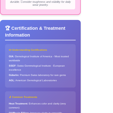
durable. Consider toughness and stability for daily
wear jewelry.
🏆 Certification & Treatment
Information
📜 Understanding Certifications
GIA:
Gemological Institute of America - Most trusted
worldwide
SSEF:
Swiss Gemmological Institute - European
excellence
Gübelin:
Premium Swiss laboratory for rare gems
AGL:
American Gemological Laboratories
🔬 Common Treatments
Heat Treatment:
Enhances color and clarity (very
common)
Oil/Resin Filling:
Improves clarity in emeralds