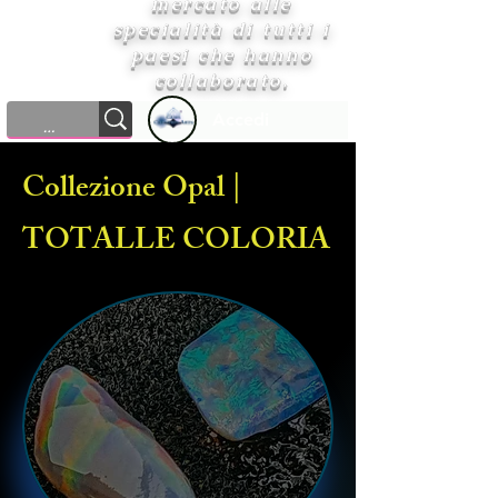
mercato alle
specialità di tutti i
paesi che hanno
collaborato.
Accedi
Collezione Opal |
TOTALLE COLORIA