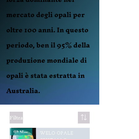
mercato degli opali per
oltre 100 anni. In questo
periodo, ben il 95% della
produzione mondiale di
opali è stata estratta in
Australia.
Filtra
OVALE **SPECIALE TOP COLORPLAY"
WELO OPALE