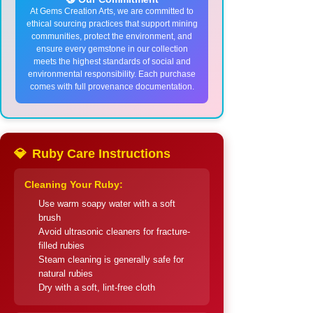
At Gems Creation Arts, we are committed to
ethical sourcing practices that support mining
communities, protect the environment, and
ensure every gemstone in our collection
meets the highest standards of social and
environmental responsibility. Each purchase
comes with full provenance documentation.
💎
Ruby Care Instructions
Cleaning Your Ruby:
Use warm soapy water with a soft
brush
Avoid ultrasonic cleaners for fracture-
filled rubies
Steam cleaning is generally safe for
natural rubies
Dry with a soft, lint-free cloth