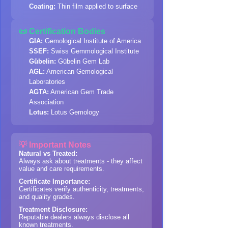
Coating:
Thin film applied to surface
📜 Certification Bodies
GIA:
Gemological Institute of America
SSEF:
Swiss Gemmological Institute
Gübelin:
Gübelin Gem Lab
AGL:
American Gemological
Laboratories
AGTA:
American Gem Trade
Association
Lotus:
Lotus Gemology
💡 Important Notes
Natural vs Treated:
Always ask about treatments - they affect
value and care requirements.
Certificate Importance:
Certificates verify authenticity, treatments,
and quality grades.
Treatment Disclosure:
Reputable dealers always disclose all
known treatments.