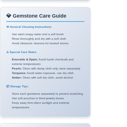
💎 Gemstone Care Guide
🧼 General Cleaning Instructions:
Use warm soapy water and a soft brush
Rinse thoroughly and dry with a soft cloth
Avoid ultrasonic cleaners for treated stones
⚠️ Special Care Notes:
Emeralds & Opals:
Avoid harsh chemicals and
extreme temperatures
Pearls:
Clean with damp cloth only, store separately
Turquoise:
Avoid water exposure, use dry cloth
Amber:
Clean with soft dry cloth, avoid alcohol
📦 Storage Tips:
Store each gemstone separately to prevent scratching
Use soft pouches or lined jewelry boxes
Keep away from direct sunlight and extreme
temperatures