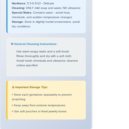
Hardness:
5.5-6.5/10 - Delicate
Cleaning:
ONLY mild soap and water, NO ultrasonic
Special Notes:
Contains water - avoid heat,
chemicals, and sudden temperature changes
Storage:
Store in slightly humid environment, avoid
dry conditions
🧼 General Cleaning Instructions:
Use warm soapy water and a soft brush
Rinse thoroughly and dry with a soft cloth
Avoid harsh chemicals and ultrasonic cleaners
unless specified
⚠️ Important Storage Tips:
• Store each gemstone separately to prevent
scratching
• Keep away from extreme temperatures
• Use soft pouches or lined jewelry boxes