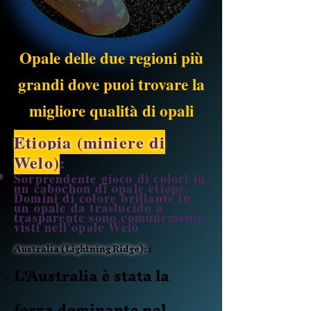
Opale delle due regioni più
grandi dove puoi trovare la
migliore qualità di opali
Etiopia (miniere di
Welo)
:
Sorprendente gioco di colori in
un cabochon di opale etiope.
Domini di colore brillante in
un opale da traslucido a
trasparente sono comunemente
visti nell'opale Welo
Australia (Lightning Ridge):
:
L'Australia è stata la
forza dominante nel