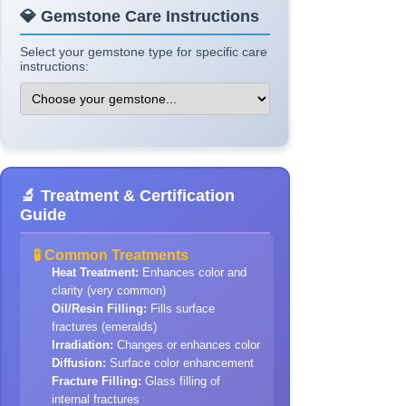
💎 Gemstone Care Instructions
Select your gemstone type for specific care
instructions:
🔬 Treatment & Certification
Guide
🧪 Common Treatments
Heat Treatment:
Enhances color and
clarity (very common)
Oil/Resin Filling:
Fills surface
fractures (emeralds)
Irradiation:
Changes or enhances color
Diffusion:
Surface color enhancement
Fracture Filling:
Glass filling of
internal fractures