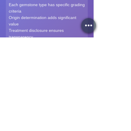
Each gemstone type has specific grading
criteria
Origin determination adds significant
value
Treatment disclosure ensures
transparency
Regular re-certification for insurance
purposes
✅ Certificate Verification:
Always verify certificate numbers online
Look for security features (holograms, watermarks)
Ensure stone matches certificate description
Check for recent certification dates
Gemstone Care &
💎
Certification
🧼 General Care Instructions: