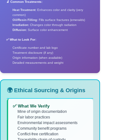
🔬 Common Treatments:
Heat Treatment:
Enhances color and clarity (very
common)
Oil/Resin Filling:
Fills surface fractures (emeralds)
Irradiation:
Changes color through radiation
Diffusion:
Surface color enhancement
✅ What to Look For:
Certificate number and lab logo
Treatment disclosure (if any)
Origin information (when available)
Detailed measurements and weight
🌍 Ethical Sourcing & Origins
✅ What We Verify
Mine of origin documentation
Fair labor practices
Environmental impact assessments
Community benefit programs
Conflict-free certification
Traceability chain of custody