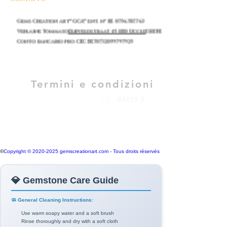
- EMAIL : Thomas-
v-admin@gmail.com
Gems Creation art® GCA™ ent. n° BE
0756.787.763
Verlaine Tommaso
Klipveldstraat 45 1180 Uccle
ESSERE
Conto bancario pro: CBC BE70732059797925
+32468380450
Termini e condizioni
MAPPA DEL SITO
Do Not Sell My Personal
Information
©
Copyright © 2020-2025 gemscreationart.com - Tous droits réservés
💎 Gemstone Care Guide
🧼 General Cleaning Instructions:
Use warm soapy water and a soft brush
Rinse thoroughly and dry with a soft cloth