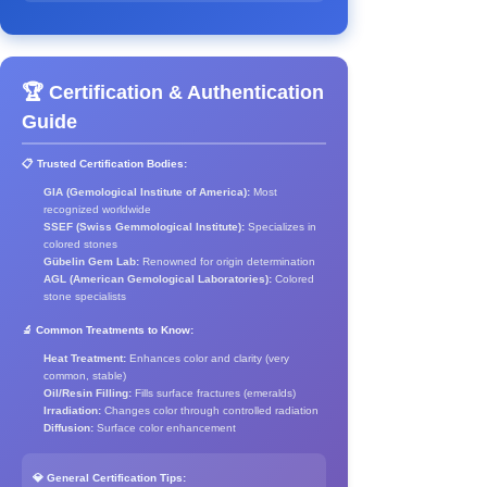
🏆 Certification & Authentication
Guide
📋 Trusted Certification Bodies:
GIA (Gemological Institute of America):
Most
recognized worldwide
SSEF (Swiss Gemmological Institute):
Specializes in
colored stones
Gübelin Gem Lab:
Renowned for origin determination
AGL (American Gemological Laboratories):
Colored
stone specialists
🔬 Common Treatments to Know:
Heat Treatment:
Enhances color and clarity (very
common, stable)
Oil/Resin Filling:
Fills surface fractures (emeralds)
Irradiation:
Changes color through controlled radiation
Diffusion:
Surface color enhancement
💎 General Certification Tips: