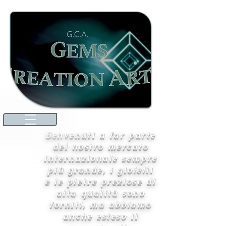
Benvenuti a far parte
del nostro mercato
internazionale sempre
più grande, i gioielli
e le pietre preziose di
alta qualità sono
forniti, ma abbiamo
anche esteso il