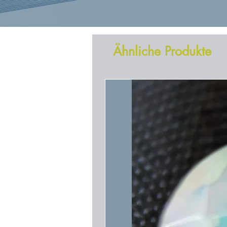
Ähnliche Produkte